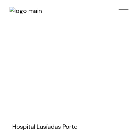
Skip
to
the
content
Hospital Lusíadas Porto