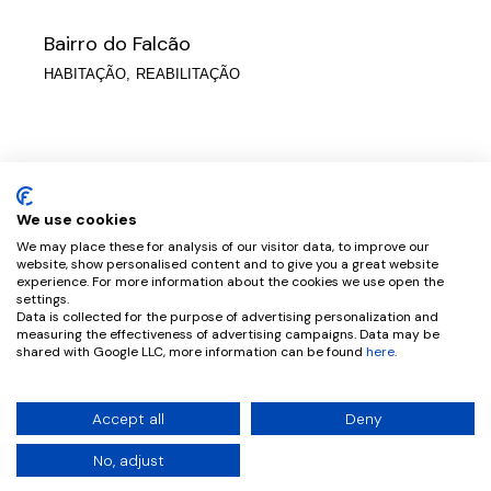
Bairro do Falcão
HABITAÇÃO
REABILITAÇÃO
Casa Eng. Campos e Matos
HABITAÇÃO
REABILITAÇÃO
We use cookies
We may place these for analysis of our visitor data, to improve our
website, show personalised content and to give you a great website
experience. For more information about the cookies we use open the
settings.
Data is collected for the purpose of advertising personalization and
Centro Atlântico
measuring the effectiveness of advertising campaigns. Data may be
shared with Google LLC, more information can be found
here
.
HABITAÇÃO
SERVIÇOS
© 2026 CPRATA ARQUITETOS |
BY PTCREATIVE
Accept all
Deny
No, adjust