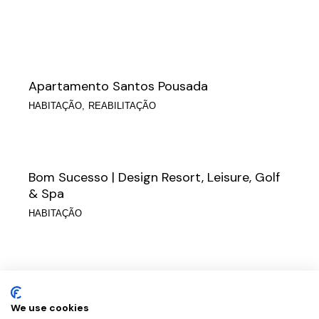
Apartamento Santos Pousada
HABITAÇÃO
REABILITAÇÃO
Bom Sucesso | Design Resort, Leisure, Golf
& Spa
HABITAÇÃO
Edifício na Rua do Heroísmo
COMÉRCIO
CONCURSO
HABITAÇÃO
REABILITAÇÃO
We use cookies