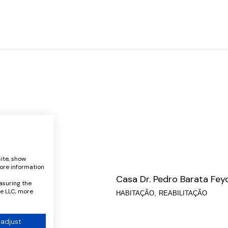
ite, show
ore information
elvio Bastos
Casa Dr. Pedro Barata Fey
asuring the
e LLC, more
REABILITAÇÃO
HABITAÇÃO
REABILITAÇÃO
 adjust