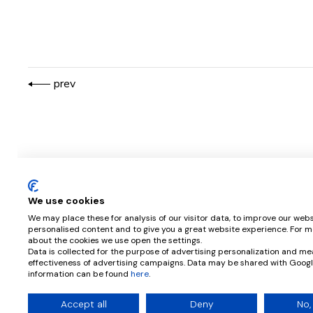
prev
We use cookies
We may place these for analysis of our visitor data, to improve our webs
personalised content and to give you a great website experience. For m
about the cookies we use open the settings.
Casa em Arca d’Água
Casa Dr. H
Data is collected for the purpose of advertising personalization and me
effectiveness of advertising campaigns. Data may be shared with Googl
HABITAÇÃO
INTERIORES
REABILITAÇÃO
HABITAÇÃO
information can be found
here
.
Accept all
Deny
No,
© 2026 CPRATA ARQUITETOS |
BY PTCREATIVE