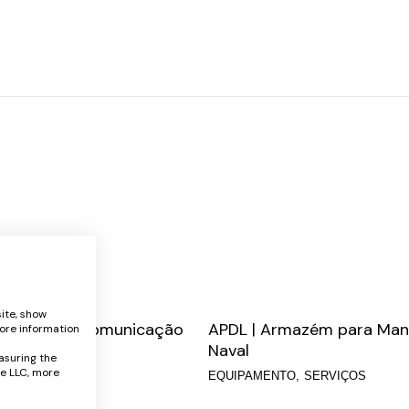
ite, show
 Centro de Comunicação
APDL | Armazém para Ma
ore information
estaurante
Naval
asuring the
e LLC, more
EQUIPAMENTO
SERVIÇOS