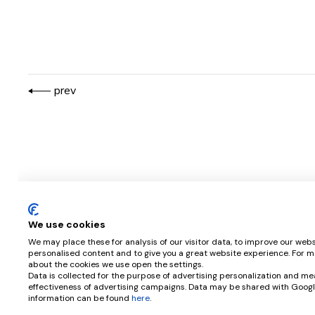
prev
We use cookies
We may place these for analysis of our visitor data, to improve our webs
Apartamento Santos Pousada
EXPO’98 |
personalised content and to give you a great website experience. For m
about the cookies we use open the settings.
Social e R
HABITAÇÃO
REABILITAÇÃO
Data is collected for the purpose of advertising personalization and me
effectiveness of advertising campaigns. Data may be shared with Googl
SERVIÇOS
information can be found
here
.